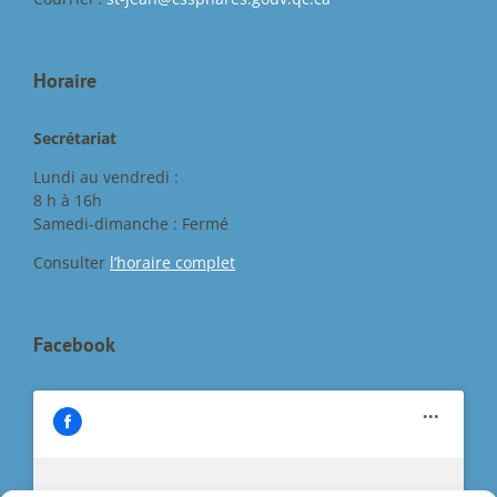
Horaire
Secrétariat
Lundi au vendredi :
8 h à 16h
Samedi-dimanche : Fermé
Consulter
l’horaire complet
Facebook