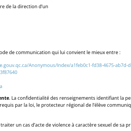
e la direction d’un
s
ode de communication qui lui convient le mieux entre :
ne.gouv.qc.ca/Anonymous/Index/a1feb0c1-fd38-4675-ab7d-d4
73f87640
a
ente
. La confidentialité des renseignements identifiant la p
equis par la loi, le protecteur régional de l’élève communiq
traiter un cas d’acte de violence à caractère sexuel de sa pro