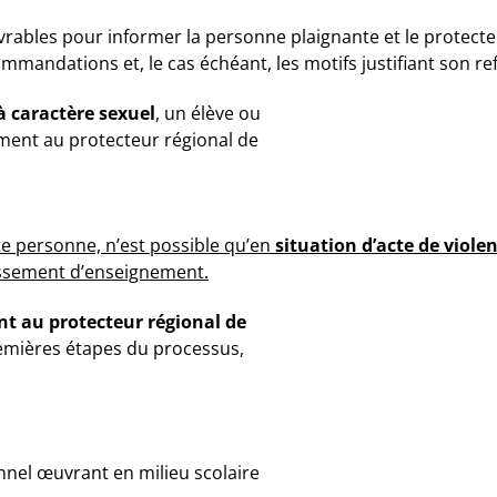
vrables pour informer la personne plaignante et le protecteur
andations et, le cas échéant, les motifs justifiant son ref
à caractère sexuel
, un élève ou
ement au protecteur régional de
ute personne, n’est possible qu’en
situation d’acte de viole
lissement d’enseignement.
nt au protecteur régional de
remières étapes du processus,
el œuvrant en milieu scolaire